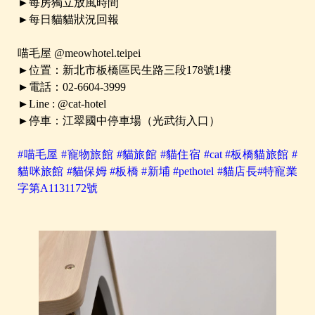
►每房獨立放風時間
►每日貓貓狀況回報
喵毛屋 @meowhotel.teipei
►位置：新北市板橋區民生路三段178號1樓
►電話：02-6604-3999
►Line : @cat-hotel
►停車：江翠國中停車場（光武街入口）
#喵毛屋 #寵物旅館 #貓旅館 #貓住宿 #cat #板橋貓旅館 #
貓咪旅館 #貓保姆 #板橋 #新埔 #pethotel #貓店長#特寵業
字第A1131172號