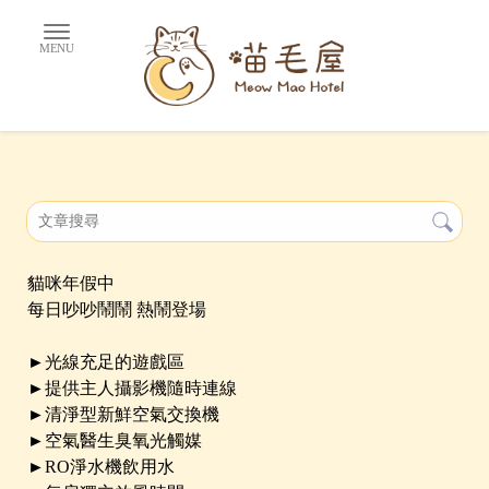
貓咪年假中
每日吵吵鬧鬧 熱鬧登場
►光線充足的遊戲區
►提供主人攝影機隨時連線
►清淨型新鮮空氣交換機
►空氣醫生臭氧光觸媒
►RO淨水機飲用水